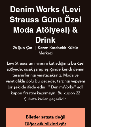
Denim Works (Levi
Strauss Günü Özel
Moda Atölyesi) &
Drink
26 Şub Çar
  |  
Kazım Karabekir Kültür
Merkezi
Levi Strauss'un mirasını kutladığımız bu özel
atölyede, sıcak şarap eşliğinde kendi denim
tasarımlarınızı yaratacaksınız. Moda ve
yaratıcılıkla dolu bu gecede, tarzınızı yepyeni
bir şekilde ifade edin! '' DenimWorks'' adlı
kupon fırsatını kaçırmayın. Bu kupon 22
Şubata kadar geçerlidir.
Biletler satışta değil
Diğer etkinlikleri gör