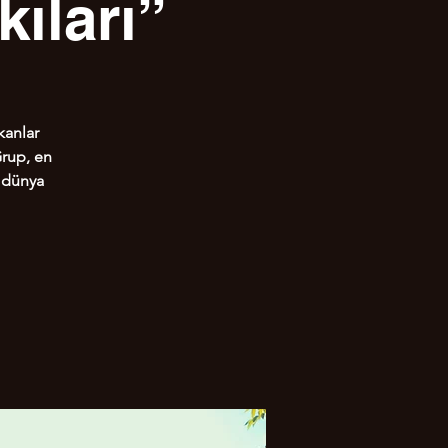
ıları”
kanlar
Grup, en
ı dünya