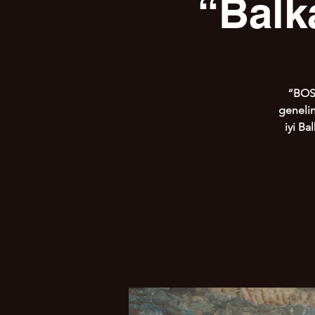
“Balk
“BOSF
genelin
iyi Ba