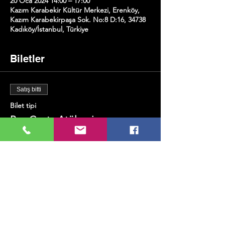
20 Oca 2024 14:00 – 17:00
Kazım Karabekir Kültür Merkezi, Erenköy,
Kazım Karabekirpaşa Sok. No:8 D:16, 34738
Kadıköy/İstanbul, Türkiye
Biletler
Satış bitti
Bilet tipi
Bez Çanta Atölyesi
Fiyat
₺600,00
+₺15,00 bilet hizmet bedeli