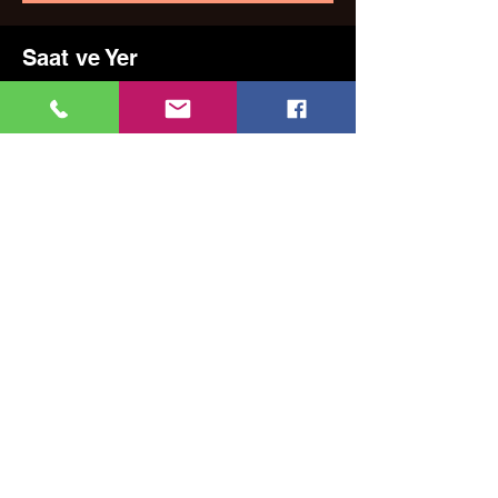
Saat ve Yer
29 Ara 2024 19:00 – 22:00
Kadıköy, Erenköy, Kazım Karabekirpaşa Sok.
No:8, 34738 Kadıköy/İstanbul, Türkiye
Bu Etkinliği Paylaş
MUSIC, ART, DANCE AND MUCH MORE...
TESLİMAT VE İADE
GİZLİLİK POLİTİKASI