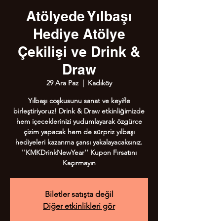
Atölyede Yılbaşı
Hediye Atölye
Çekilişi ve Drink &
Draw
29 Ara Paz
  |  
Kadıköy
Yılbaşı coşkusunu sanat ve keyifle
birleştiriyoruz! Drink & Draw etkinliğimizde
hem içeceklerinizi yudumlayarak özgürce
çizim yapacak hem de sürpriz yılbaşı
hediyeleri kazanma şansı yakalayacaksınız.
''KMKDrinkNewYear'' Kupon Fırsatını
Kaçırmayın
Biletler satışta değil
Diğer etkinlikleri gör