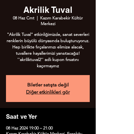
Akrilik Tuval
08 Haz Cmt
  |  
Kazım Karabekir Kültür
Merkezi
"Akrilik Tuval" etkinliğimizde, sanat severleri
renklerin büyülü dünyasında buluşturuyoruz.
Hep birlikte fırçalarımızı elimize alacak,
tuvallere hayallerimizi yansıtacağız!
''akriliktuval2'' adlı kupon fırsatını
kaçırmayınız
Biletler satışta değil
Diğer etkinlikleri gör
Saat ve Yer
08 Haz 2024 19:00 – 21:00
Kazım Karabekir Kültür Merkezi, Erenköy,