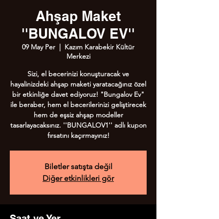
Ahşap Maket
''BUNGALOV EV''
09 May Per
  |  
Kazım Karabekir Kültür
Merkezi
Sizi, el becerinizi konuşturacak ve
hayalinizdeki ahşap maketi yaratacağınız özel
bir etkinliğe davet ediyoruz! "Bungalov Ev"
ile beraber, hem el becerilerinizi geliştirecek
hem de eşsiz ahşap modeller
tasarlayacaksınız. ''BUNGALOV1'' adlı kupon
fırsatını kaçırmayınız!
Biletler satışta değil
Diğer etkinlikleri gör
Saat ve Yer