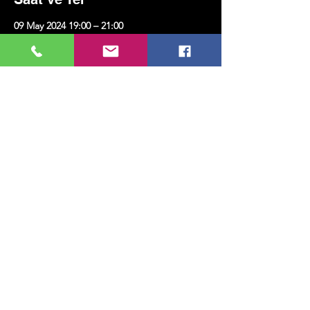
09 May 2024 19:00 – 21:00
Kazım Karabekir Kültür Merkezi, Erenköy,
Kazım Karabekirpaşa Sok. No:8 D:16, 34738
Kadıköy/İstanbul, Türkiye
Bu Etkinliği Paylaş
MUSIC, ART, DANCE AND MUCH MORE...
TESLİMAT VE İADE
GİZLİLİK POLİTİKASI