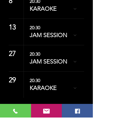
8
20:30
KARAOKE
13
20:30
JAM SESSION
27
20:30
JAM SESSION
29
20:30
KARAOKE
KMK SANAT ile birlikte sanatın içinde