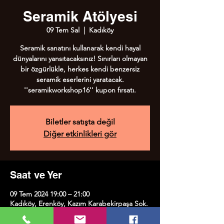
Seramik Atölyesi
09 Tem Sal
  |  
Kadıköy
Seramik sanatını kullanarak kendi hayal
dünyalarını yansıtacaksınız! Sınırları olmayan
bir özgürlükle, herkes kendi benzersiz
seramik eserlerini yaratacak.
''seramikworkshop16'' kupon fırsatı.
Biletler satışta değil
Diğer etkinlikleri gör
Saat ve Yer
09 Tem 2024 19:00 – 21:00
Kadıköy, Erenköy, Kazım Karabekirpaşa Sok.
No:8, 34738 Kadıköy/İstanbul, Türkiye