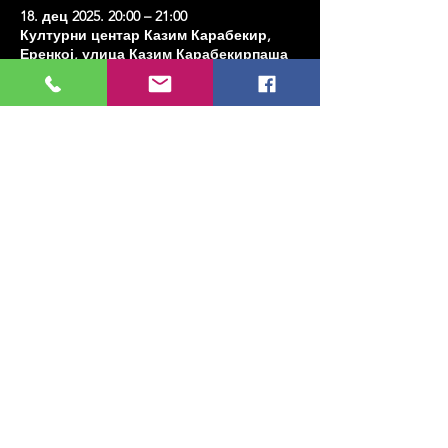
18. дец 2025. 20:00 – 21:00
Културни центар Казим Карабекир,
Еренкој, улица Казим Карабекирпаша
Но:8 Д:16, 34738 Кадıкои/Истанбул,
Туркиие
Share this event
МУЗИКА, УМЕТНОСТ, ПЛЕС И МНОГО
ЈОШ...
TESLİMAT VE İADE
ПОЛИТИКА ПРИВАТНОСТИ