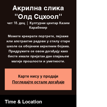
Акрилна слика
''Олд Сцхоол''
чет 18. дец
  |  
Културни центар Казим
Карабекир
Можете креирати портрете, пејзаже
или апстрактне радове у стилу старе
школе са обојеним акрилним бојама.
Придружите се овом догађају како
бисте имали пријатан дан спајањем
магије прошлости и уметности.
Карте нису у продаји
Погледајте остале догађаје
Time & Location