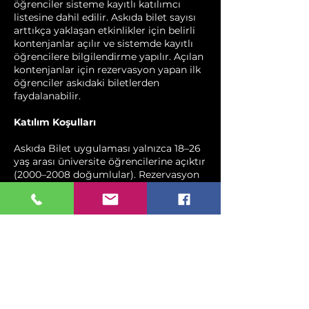
öğrenciler sisteme kayıtlı katılımcı
listesine dahil edilir. Askıda bilet sayısı
arttıkça yaklaşan etkinlikler için belirli
kontenjanlar açılır ve sistemde kayıtlı
öğrencilere bilgilendirme yapılır. Açılan
kontenjanlar için rezervasyon yapan ilk
öğrenciler askıdaki biletlerden
faydalanabilir.
Katılım Koşulları
Askıda Bilet uygulaması yalnızca 18–26
yaş arası üniversite öğrencilerine açıktır
(2000–2008 doğumlular). Rezervasyon
yaptırdığı halde etkinliğe katılmayan
öğrenciler, sistemin adil kullanımı için 3
ay boyunca Askıda Bilet programından
yararlanamaz.