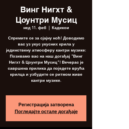
Винг Нигхт &
Цоунтри Мусиц
нед 11. феб
  |  
Кадикои
Спремите се за сјајну ноћ! Доводимо
вас уз укус укусних крила у
јединствену атмосферу кантри музике:
Позивамо вас на наш догађај "Винг
Нигхт & Цоунтри Мусиц"! Вечерас је
савршена прилика да поједете врућа
крилца и узбудите се ритмом живе
кантри музике.
Регистрација затворена
Погледајте остале догађаје