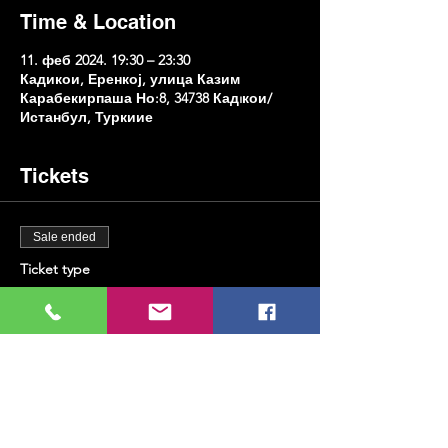
Time & Location
11. феб 2024. 19:30 – 23:30
Кадикои, Еренкој, улица Казим
Карабекирпаша Но:8, 34738 Кадıкои/
Истанбул, Туркиие
Tickets
Sale ended
Ticket type
Винг Нигхт
Price
TRY 400.00
+TRY 10.00 ticket service fee