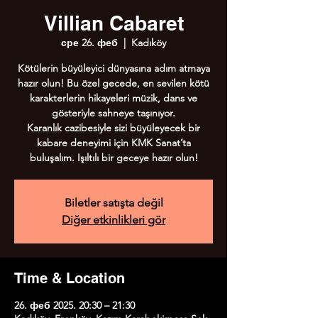
Villian Cabaret
сре 26. феб
  |  
Kadıköy
Kötülerin büyüleyici dünyasına adım atmaya
hazır olun! Bu özel gecede, en sevilen kötü
karakterlerin hikayeleri müzik, dans ve
gösteriyle sahneye taşınıyor.
Karanlık cazibesiyle sizi büyüleyecek bir
kabare deneyimi için KMK Sanat’ta
buluşalım. Işıltılı bir geceye hazır olun!
Biletler satışta değil
Diğer etkinlikleri gör
Time & Location
26. феб 2025. 20:30 – 21:30