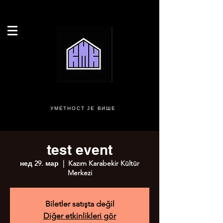
УМЕТНОСТ ЈЕ ВИШЕ
test event
нед 29. мар
  |  
Kazım Karabekir Kültür
Merkezi
Biletler satışta değil
Diğer etkinlikleri gör