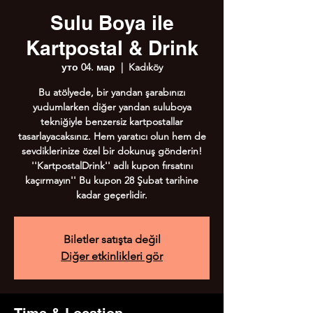
Sulu Boya ile
Kartpostal & Drink
уто 04. мар
  |  
Kadıköy
Bu atölyede, bir yandan şarabınızı
yudumlarken diğer yandan suluboya
tekniğiyle benzersiz kartpostallar
tasarlayacaksınız. Hem yaratıcı olun hem de
sevdiklerinize özel bir dokunuş gönderin!
''KartpostalDrink'' adlı kupon fırsatını
kaçırmayın'' Bu kupon 28 Şubat tarihine
kadar geçerlidir.
Biletler satışta değil
Diğer etkinlikleri gör