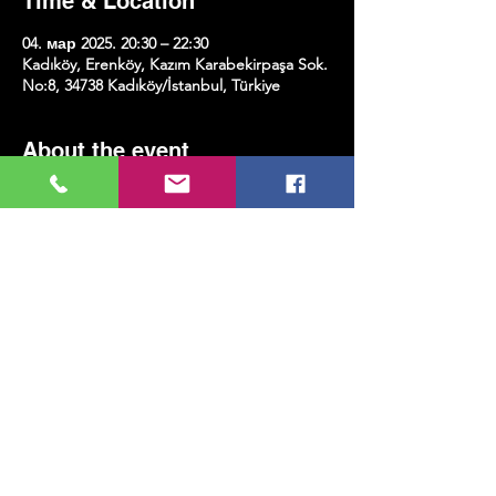
Time & Location
04. мар 2025. 20:30 – 22:30
Kadıköy, Erenköy, Kazım Karabekirpaşa Sok.
No:8, 34738 Kadıköy/İstanbul, Türkiye
About the event
Show More
Share this event