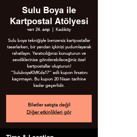
Sulu Boya ile
Kartpostal Atölyesi
чет 24. апр
  |  
Kadıköy
Sulu boya tekniğiyle benzersiz kartpostallar
tasarlarken, bir yandan içkinizi yudumlayarak
rahatlayın. Yaratıcılığınızı konuşturun ve
sevdiklerinize gönderebileceğiniz özel
kartpostallar oluşturun!
''SuluboyaKMKda17'' adlı kupon fırsatını
kaçırmayın. Bu kupon 20 Nisan tarihine
kadar geçerlidir.
Biletler satışta değil
Diğer etkinlikleri gör