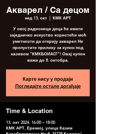
Акварел / Са децом
нед 13. окт
  |  
КМК АРТ
У овој радионици деца ће имати
заједничко искуство користећи моћ
уметности да открију акварел Не
пропустите прилику за купон под
називом "КМКБОИА07"! Овај купон
важи до 8. октобра.
Карте нису у продаји
Погледајте остале догађаје
Time & Location
13. окт 2024. 16:00 – 18:00
КМК АРТ, Еренкој, улица Казим
Карабекирпаша Но:8, 34738 Кадıкои/