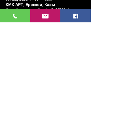
КМК АРТ, Еренкои, Казıм
Карабекирпаса Ст. Но:8, 34738 Кадıкои/
Истанбул, Туркиие
Share this event
МУЗИКА, УМЕТНОСТ, ПЛЕС И МНОГО
ЈОШ...
TESLİMAT VE İADE
ПОЛИТИКА ПРИВАТНОСТИ