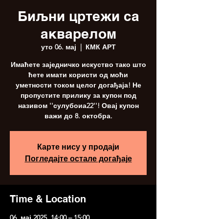
Биљни цртежи са
акварелом
уто 06. мај
  |  
КМК АРТ
Имаћете заједничко искуство тако што
ћете имати користи од моћи
уметности током целог догађаја! Не
пропустите прилику за купон под
називом ''сулубоиа22''! Овај купон
важи до 8. октобра.
Карте нису у продаји
Погледајте остале догађаје
Time & Location
06. мај 2025. 14:00 – 15:00