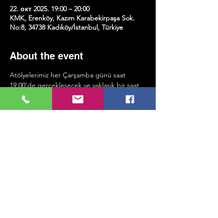
22. окт 2025. 19:00 – 20:00
KMK, Erenköy, Kazım Karabekirpaşa Sok.
No:8, 34738 Kadıköy/İstanbul, Türkiye
About the event
Atölyelerimiz her Çarşamba günü saat 
19.00’de gerçekleşecek ve yaklaşık bir saat 
sürecek.
Katılım için belirli bir seviye şartı 
bulunmuyor; önemli olan katılmak ve pratik 
yapmaya istekli olmak!
Share this event