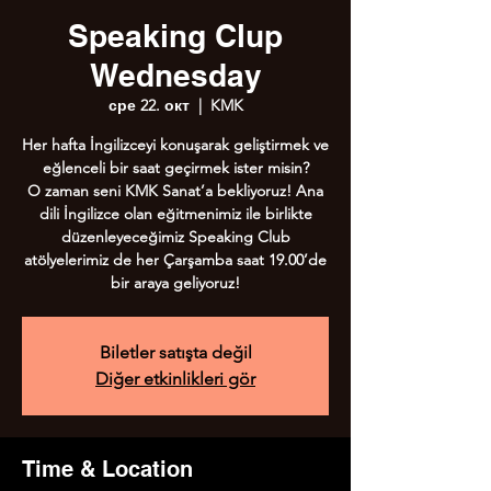
Speaking Clup
Wednesday
сре 22. окт
  |  
KMK
Her hafta İngilizceyi konuşarak geliştirmek ve
eğlenceli bir saat geçirmek ister misin?
O zaman seni KMK Sanat’a bekliyoruz! Ana
dili İngilizce olan eğitmenimiz ile birlikte
düzenleyeceğimiz Speaking Club
atölyelerimiz de her Çarşamba saat 19.00’de
Biletler satışta değil
Diğer etkinlikleri gör
Time & Location