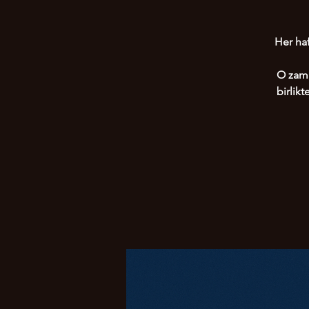
Her haf
O zama
birlik