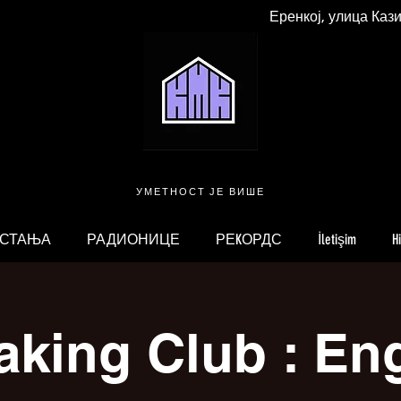
Еренкој, улица Каз
УМЕТНОСТ ЈЕ ВИШЕ
 СТАЊА
РАДИОНИЦЕ
РЕKОРДС
İletişim
H
king Club : En