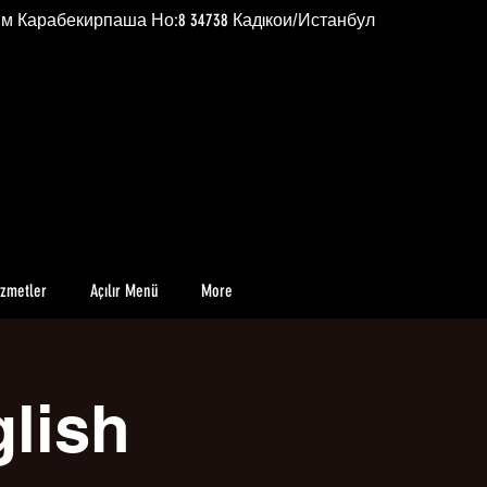
им Карабекирпаша Но:8 34738 Кадıкои/Истанбул
izmetler
Açılır Menü
More
glish