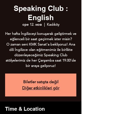
Speaking Club :
English
сре 12. нов
  |  
Kadıköy
Her hafta İngilizceyi konuşarak geliştirmek ve
eğlenceli bir saat geçirmek ister misin?
O zaman seni KMK Sanat’a bekliyoruz! Ana
dili İngilizce olan eğitmenimiz ile birlikte
düzenleyeceğimiz Speaking Club
atölyelerimiz de her Çarşamba saat 19.00’de
bir araya geliyoruz!
Biletler satışta değil
Diğer etkinlikleri gör
Time & Location