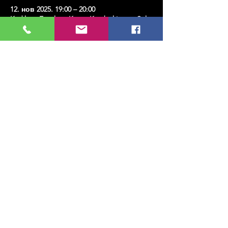
12. нов 2025. 19:00 – 20:00
Kadıköy, Erenköy, Kazım Karabekirpaşa Sok.
No:4, 34738 Kadıköy/İstanbul, Türkiye
Share this event
МУЗИКА, УМЕТНОСТ, ПЛЕС И МНОГО
ЈОШ...
TESLİMAT VE İADE
ПОЛИТИКА ПРИВАТНОСТИ