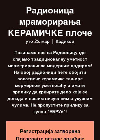
Радионица
мраморирања
КЕРАМИЧКЕ плоче
уто 26. мар
  |  
Кадикои
Позивамо вас на Радионицу где
спајамо традиционалну уметност
мермерирања са модерним додиром!
На овој радионици ћете обојити
сопствене керамичке тањире
мермерном уметношћу и имати
прилику да креирате дело које се
допада и вашим визуелним и укусним
чулима. Не пропустите прилику за
купон "ЕБРУ6"!
Регистрација затворена
Погледајте остале догађаје