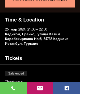
Time & Location
26. мар 2024. 21:30 – 22:30
Кадикои, Еренкој, улица Казим
Карабекирпаша Но:8, 34738 Кадıкои/
Истанбул, Туркиие
Tickets
Sale ended
Ticket type
Радионица за мермерирање
Price
TRY 800.00
+TRY 20.00 ticket service fee