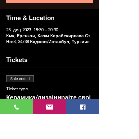
Time & Location
23. дец 2023. 18:30 – 20:30
Кмк, Еренкои, Казıм Карабекирпаса Ст.
Но:8, 34738 Кадıкои/Истанбул, Туркиие
Tickets
Sale ended
Ticket type
Керамика/дизајнирајте свој
тањир
Price
TRY 500.00
+TRY 12.50 ticket service fee