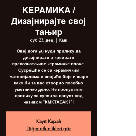
КЕРАМИКА /
Дизајнирајте свој
тањир
суб 23. дец
  |  
Кмк
Овај догађај нуди прилику да
дизајнирате и креирате
препознатљиве керамичке плоче.
Сусрешће се са керамичким
материјалима и спојиће боје и шаре
како би за вас створио посебно
уметничко дело. Не пропустите
прилику за купон за попуст под
називом "КМКТАБАК1"!
Kayıt Kapalı
Diğer etkinlikleri gör