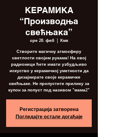
КЕРАМИКА
“Производња
свећњака”
сре 28. феб
  |  
Кмк
Створите магичну атмосферу
светлости својим рукама! На овој
радионици ћете имати узбудљиво
искуство у керамичкој уметности да
дизајнирате своје керамичке
свећњаке. Не пропустите прилику за
купон за попуст под називом "мама2"
Регистрација затворена
Погледајте остале догађаје