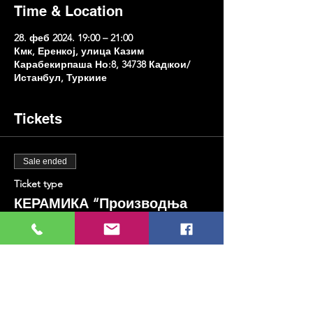
Time & Location
28. феб 2024. 19:00 – 21:00
Кмк, Еренкој, улица Казим
Карабекирпаша Но:8, 34738 Кадıкои/
Истанбул, Туркиие
Tickets
Sale ended
Ticket type
КЕРАМИКА “Производња
свећњака”
Price
TRY 600.00
+TRY 15.00 ticket service fee