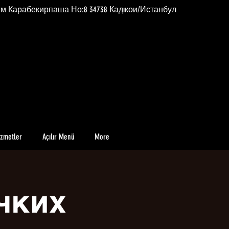
им Карабекирпаша Но:8 34738 Кадıкои/Истанбул
izmetler
Açılır Menü
More
чких