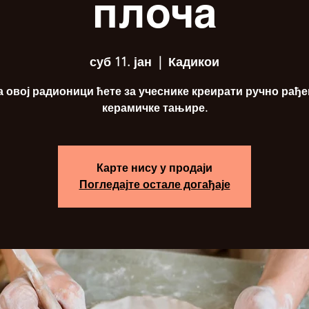
плоча
суб 11. јан
  |  
Кадикои
а овој радионици ћете за учеснике креирати ручно рађе
керамичке тањире.
Карте нису у продаји
Погледајте остале догађаје