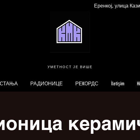
Еренкој, улица Каз
УМЕТНОСТ ЈЕ ВИШЕ
 СТАЊА
РАДИОНИЦЕ
РЕKОРДС
İletişim
H
ионица керами