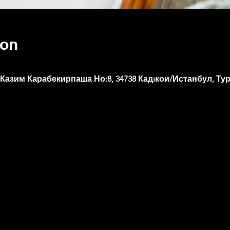
ion
 Казим Карабекирпаша Но:8, 34738 Кадıкои/Истанбул, Ту