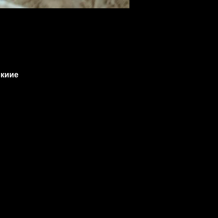
ркиие