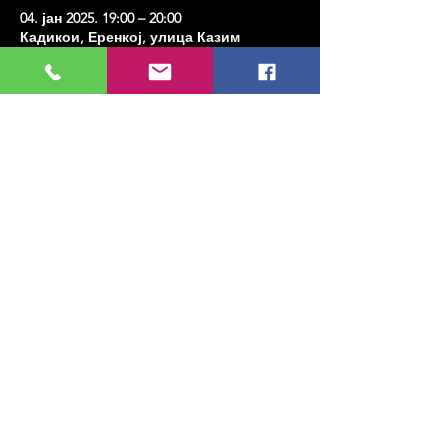
04. јан 2025. 19:00 – 20:00
Кадикои, Еренкој, улица Казим
Карабекирпаша Но:8, 34738 Кадıкои/
Истанбул, Туркиие
Share this event
МУЗИКА, УМЕТНОСТ, ПЛЕС И МНОГО
ЈОШ...
TESLİMAT VE İADE
ПОЛИТИКА ПРИВАТНОСТИ