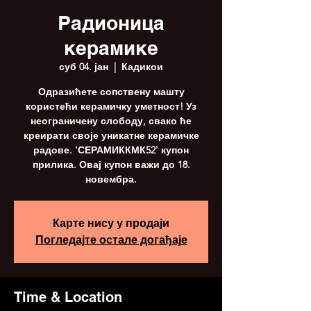
Радионица
керамике
суб 04. јан
  |  
Кадикои
Одразићете сопствену машту
користећи керамичку уметност! Уз
неограничену слободу, свако ће
креирати своје уникатне керамичке
радове. 'СЕРАМИККМК52' купон
прилика. Овај купон важи до 18.
новембра.
Карте нису у продаји
Погледајте остале догађаје
Time & Location