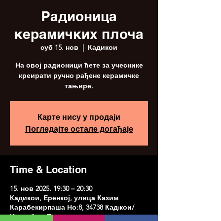
Радионица
керамичких плоча
суб 15. нов
  |  
Кадикои
На овој радионици ћете за учеснике
креирати ручно рађене керамичке
тањире.
Карте нису у продаји
Погледајте остале догађаје
Time & Location
15. нов 2025. 19:30 – 20:30
Кадикои, Еренкој, улица Казим
Карабекирпаша Но:8, 34738 Кадıкои/
Истанбул, Туркиие