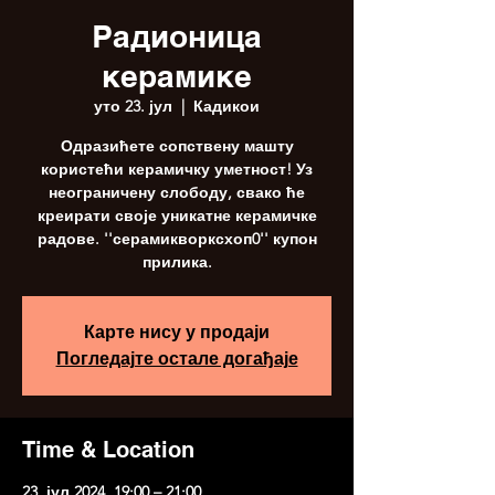
Радионица
керамике
уто 23. јул
  |  
Кадикои
Одразићете сопствену машту
користећи керамичку уметност! Уз
неограничену слободу, свако ће
креирати своје уникатне керамичке
радове. ''серамикворксхоп0'' купон
прилика.
Карте нису у продаји
Погледајте остале догађаје
Time & Location
23. јул 2024. 19:00 – 21:00