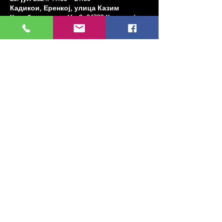
Кадикои, Еренкој, улица Казим
Карабекирпаша Но:8, 34738 Кадıкои/
Истанбул, Туркиие
Share this event
МУЗИКА, УМЕТНОСТ, ПЛЕС И МНОГО
ЈОШ...
TESLİMAT VE İADE
ПОЛИТИКА ПРИВАТНОСТИ