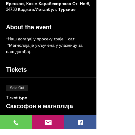
Еренкои, Казıм Карабекирпаса Ст. Но:8,
34738 Кадıкои/Истанбул, Туркиие
About the event
*Наш догађај у просеку траје 1 сат.
 *Магнолија је укључена у улазницу за 
наш догађај.
Tickets
Sold Out
Ticket type
Саксофон и магнолија
More info
Price