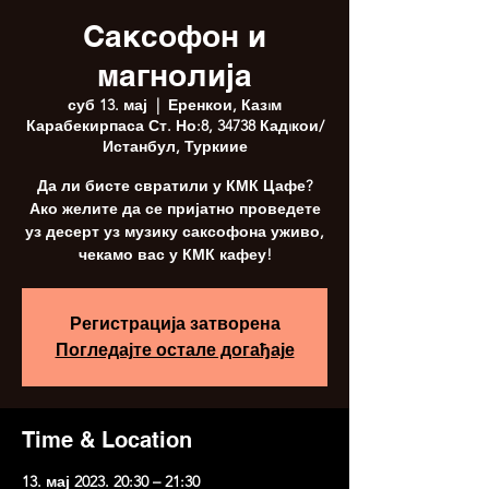
Саксофон и
магнолија
суб 13. мај
  |  
Еренкои, Казıм
Карабекирпаса Ст. Но:8, 34738 Кадıкои/
Истанбул, Туркиие
Да ли бисте свратили у КМК Цафе?
Ако желите да се пријатно проведете
уз десерт уз музику саксофона уживо,
чекамо вас у КМК кафеу!
Регистрација затворена
Погледајте остале догађаје
Time & Location
13. мај 2023. 20:30 – 21:30