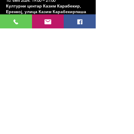
10. сеп 2024. 19:00 – 21:00
Културни центар Казим Карабекир,
Еренкој, улица Казим Карабекирпаша
Но:8 Д:16, 34738 Кадıкои/Истанбул,
Туркиие
Share this event
МУЗИКА, УМЕТНОСТ, ПЛЕС И МНОГО
ЈОШ...
TESLİMAT VE İADE
ПОЛИТИКА ПРИВАТНОСТИ