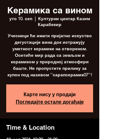
Керамика са вином
уто 10. сеп
  |  
Културни центар Казим
Карабекир
Учесници ће имати пријатно искуство
дегустације вина док истражују
уметност керамике на отвореном.
Осетиће мир рада са земљом и
керамиком у природној атмосфери
баште. Не пропустите прилику за
купон под називом ''сарапсерамик07''!
Карте нису у продаји
Погледајте остале догађаје
Time & Location