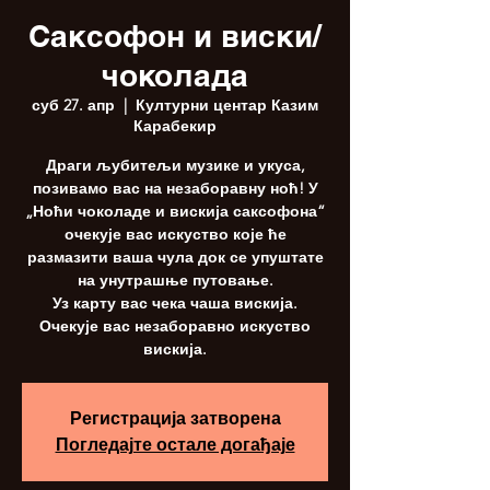
Саксофон и виски/
чоколада
суб 27. апр
  |  
Културни центар Казим
Карабекир
Драги љубитељи музике и укуса,
позивамо вас на незаборавну ноћ! У
„Ноћи чоколаде и вискија саксофона“
очекује вас искуство које ће
размазити ваша чула док се упуштате
на унутрашње путовање.
Уз карту вас чека чаша вискија.
Очекује вас незаборавно искуство
вискија.
Регистрација затворена
Погледајте остале догађаје