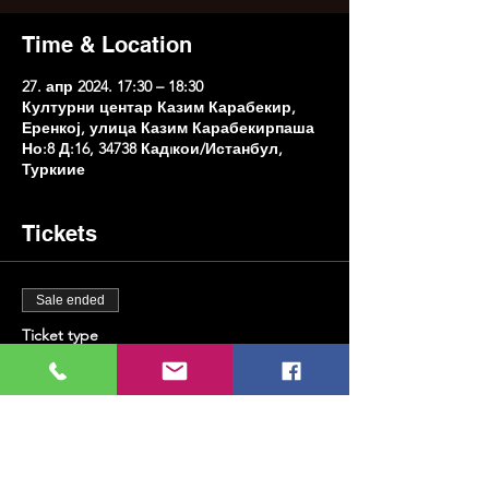
Time & Location
27. апр 2024. 17:30 – 18:30
Културни центар Казим Карабекир,
Еренкој, улица Казим Карабекирпаша
Но:8 Д:16, 34738 Кадıкои/Истанбул,
Туркиие
Tickets
Sale ended
Ticket type
Саксофон и виски
Price
TRY 600.00
+TRY 15.00 ticket service fee