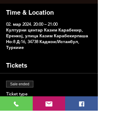
Time & Location
02. мар 2024. 20:00 – 21:00
Културни центар Казим Карабекир,
Еренкој, улица Казим Карабекирпаша
Но:8 Д:16, 34738 Кадıкои/Истанбул,
Туркиие
Tickets
Sale ended
Ticket type
Саксофон и виски
Price
TRY 600.00
+TRY 15.00 ticket service fee