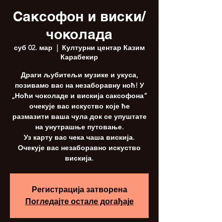
Саксофон и виски/
чоколада
суб 02. мар
  |  
Културни центар Казим
Карабекир
Драги љубитељи музике и укуса,
позивамо вас на незаборавну ноћ! У
„Ноћи чоколаде и вискија саксофона“
очекује вас искуство које ће
размазити ваша чула док се упуштате
на унутрашње путовање.
Уз карту вас чека чаша вискија.
Очекује вас незаборавно искуство
вискија.
Регистрација затворена
Погледајте остале догађаје