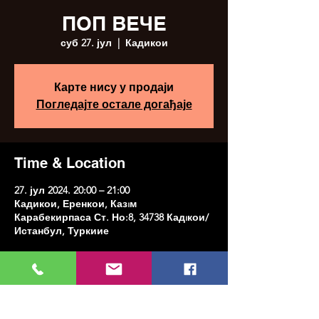
ПОП ВЕЧЕ
суб 27. јул
  |  
Кадикои
Карте нису у продаји
Погледајте остале догађаје
Time & Location
27. јул 2024. 20:00 – 21:00
Кадикои, Еренкои, Казıм
Карабекирпаса Ст. Но:8, 34738 Кадıкои/
Истанбул, Туркиие
Share this event