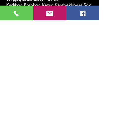
Kadıköy, Erenköy, Kazım Karabekirpaşa Sok.
No:8, 34738 Kadıköy/İstanbul, Türkiye
Share this event
МУЗИКА, УМЕТНОСТ, ПЛЕС И МНОГО
ЈОШ...
TESLİMAT VE İADE
ПОЛИТИКА ПРИВАТНОСТИ