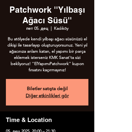
Patchwork ''Yılbaşı
Ağacı Süsü''
пет 05. дец
  |  
Kadıköy
Bu atölyede kendi yılbaşı ağacı süsünüzü el
dikişi ile tasarlayıp oluşturuyorsunuz. Yeni yıl
ağacınıza anlam katan, el yapımı bir parça
eklemek isterseniz KMK Sanat'ta sizi
bekliyoruz! ''ElYapımıPatchwork'' kupon
fırsatını kaçırmayınız!
Biletler satışta değil
Diğer etkinlikleri gör
Time & Location
05. дец 2025. 20:00 – 21:30