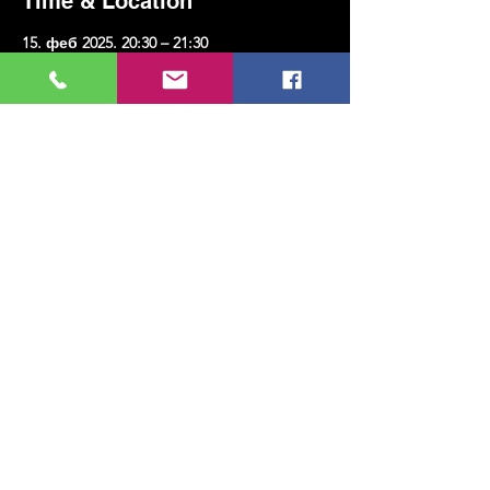
Time & Location
15. феб 2025. 20:30 – 21:30
Kadıköy, Erenköy, Kazım Karabekirpaşa Sok.
No:8, 34738 Kadıköy/İstanbul, Türkiye
Share this event
МУЗИКА, УМЕТНОСТ, ПЛЕС И МНОГО
ЈОШ...
TESLİMAT VE İADE
ПОЛИТИКА ПРИВАТНОСТИ