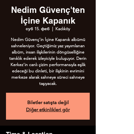
Nedim Güvenç'ten
İçine Kapanık
суб 15. феб
  |  
Kadıköy
Nedim Güvenç’in İçine Kapanık albümü
sahneleniyor. Geçtiğimiz yaz yayımlanan
albüm, insan ilişkilerinin döngüselliğine
tanıklık ederek izleyiciyle buluşuyor. Derin
Kerkez’in canlı çizim performansıyla eşlik
edeceği bu dinleti, bir ilişkinin evrimini
merkeze alarak sahneye süreci sahneye
taşıyacak.
Biletler satışta değil
Diğer etkinlikleri gör