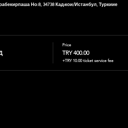
рабекирпаша Но:8, 34738 Кадıкои/Истанбул, Туркиие
Price
Д
TRY 400.00
+TRY 10.00 ticket service fee