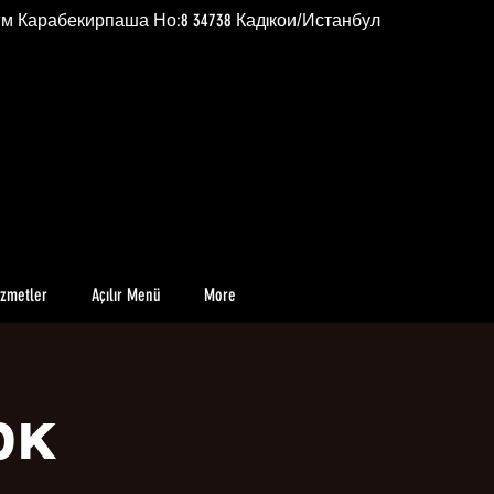
им Карабекирпаша Но:8 34738 Кадıкои/Истанбул
izmetler
Açılır Menü
More
рк