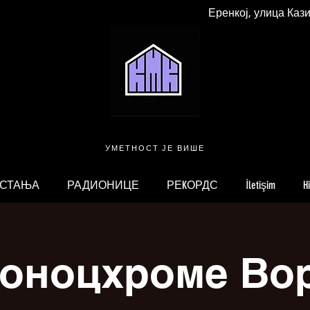
Еренкој, улица Каз
УМЕТНОСТ ЈЕ ВИШЕ
 СТАЊА
РАДИОНИЦЕ
РЕKОРДС
İletişim
H
оноцхроме Во