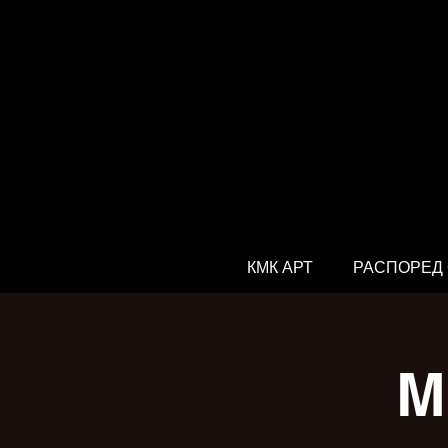
КМК АРТ
РАСПОРЕД
М