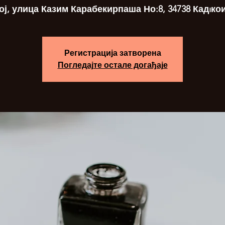
ој, улица Казим Карабекирпаша Но:8, 34738 Кадıко
Регистрација затворена
Погледајте остале догађаје