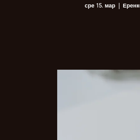
сре 15. мар
  |  
Еренк