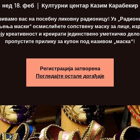
нед 18. феб
  |  
Културни центар Казим Карабекир
зивамо вас на посебну ликовну радионицу! Уз „Радион
ења маски“ осмислићете сопствену маску за лице, из
ју креативност и креирати јединствено уметничко дело
пропустите прилику за купон под називом „маска“!
Регистрација затворена
Погледајте остале догађаје