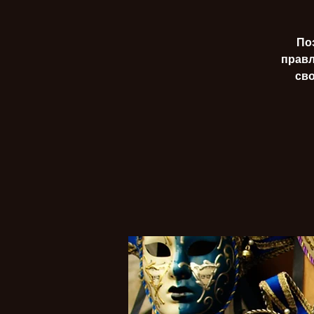
По
прављ
сво