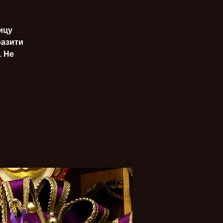
ицу
разити
. Не