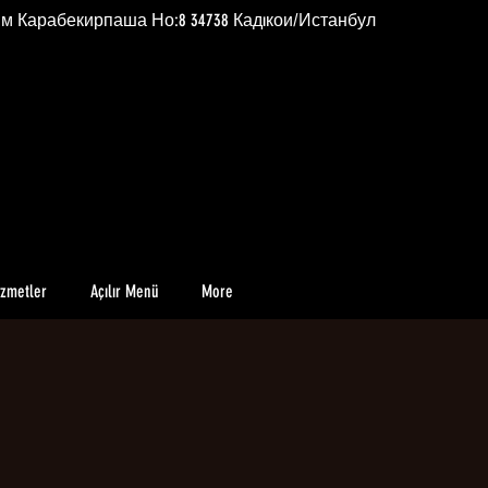
им Карабекирпаша Но:8 34738 Кадıкои/Истанбул
izmetler
Açılır Menü
More