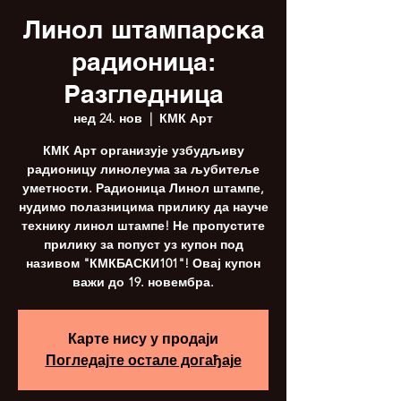
Линол штампарска
радионица:
Разгледница
нед 24. нов
  |  
КМК Арт
КМК Арт организује узбудљиву
радионицу линолеума за љубитеље
уметности. Радионица Линол штампе,
нудимо полазницима прилику да науче
технику линол штампе! Не пропустите
прилику за попуст уз купон под
називом "КМКБАСКИ101"! Овај купон
важи до 19. новембра.
Карте нису у продаји
Погледајте остале догађаје