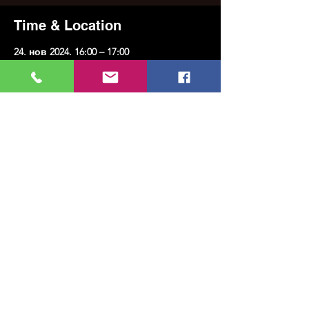
Time & Location
24. нов 2024. 16:00 – 17:00
КМК Арт, Еренкој, улица Казим
Карабекирпаша Но:8, 34738 Кадıкои/
Истанбул, Туркиие
Share this event
МУЗИКА, УМЕТНОСТ, ПЛЕС И МНОГО
ЈОШ...
TESLİMAT VE İADE