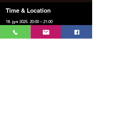
Time & Location
18. јул 2025. 20:00 – 21:00
КМК Арт, Еренкој, улица Казим
Карабекирпаша Но:8, 34738 Кадıкои/
Истанбул, Туркиие
Share this event
МУЗИКА, УМЕТНОСТ, ПЛЕС И МНОГО
ЈОШ...
TESLİMAT VE İADE