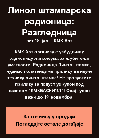
Линол штампарска
радионица:
Разгледница
пет 18. јул
  |  
КМК Арт
КМК Арт организује узбудљиву
радионицу линолеума за љубитеље
уметности. Радионица Линол штампе,
нудимо полазницима прилику да науче
технику линол штампе! Не пропустите
прилику за попуст уз купон под
називом "КМКБАСКИ101"! Овај купон
важи до 19. новембра.
Карте нису у продаји
Погледајте остале догађаје