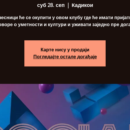
суб 28. сеп
  |  
Кадикои
чесници ће се окупити у овом клубу где ће имати пријат
оворе о уметности и култури и уживати заједно пре дога
Карте нису у продаји
Погледајте остале догађаје