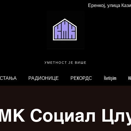
Еренкој, улица Каз
УМЕТНОСТ ЈЕ ВИШЕ
 СТАЊА
РАДИОНИЦЕ
РЕKОРДС
İletişim
H
МК Социал Цл