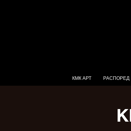
КМК АРТ
РАСПОРЕД
К