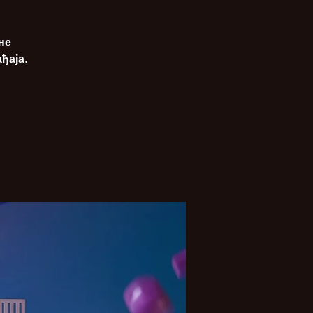
не
ђаја.