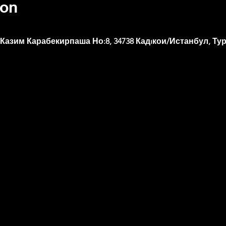
ion
 Казим Карабекирпаша Но:8, 34738 Кадıкои/Истанбул, Ту