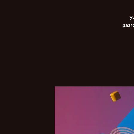
У
разг