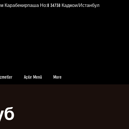
им Карабекирпаша Но:8 34738 Кадıкои/Истанбул
izmetler
Açılır Menü
More
уб