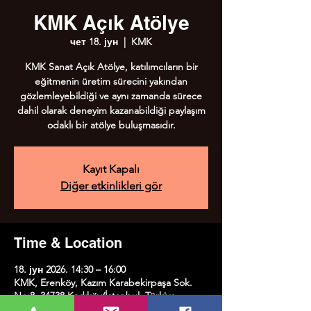
KMK Açık Atölye
чет 18. јун
  |  
KMK
KMK Sanat Açık Atölye, katılımcıların bir
eğitmenin üretim sürecini yakından
gözlemleyebildiği ve aynı zamanda sürece
dahil olarak deneyim kazanabildiği paylaşım
odaklı bir atölye buluşmasıdır.
Kayıt Kapalı
Diğer etkinlikleri gör
Time & Location
18. јун 2026. 14:30 – 16:00
KMK, Erenköy, Kazım Karabekirpaşa Sok.
No:8, 34738 Kadıköy/İstanbul, Türkiye