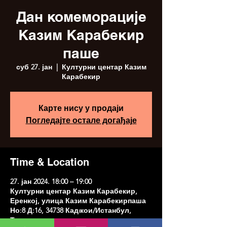
Дан комеморације
Казим Карабекир
паше
суб 27. јан
  |  
Културни центар Казим
Карабекир
Карте нису у продаји
Погледајте остале догађаје
Time & Location
27. јан 2024. 18:00 – 19:00
Културни центар Казим Карабекир,
Еренкој, улица Казим Карабекирпаша
Но:8 Д:16, 34738 Кадıкои/Истанбул,
Туркиие