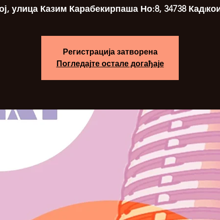
ој, улица Казим Карабекирпаша Но:8, 34738 Кадıко
Регистрација затворена
Погледајте остале догађаје