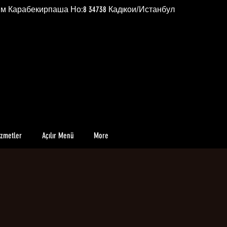
им Карабекирпаша Но:8 34738 Кадıкои/Истанбул
izmetler
Açılır Menü
More