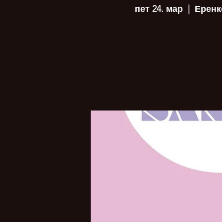
пет 24. мар
  |  
Еренк