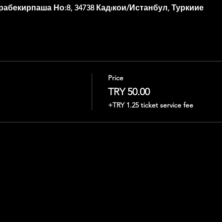
рабекирпаша Но:8, 34738 Кадıкои/Истанбул, Туркиие
Price
TRY 50.00
+TRY 1.25 ticket service fee