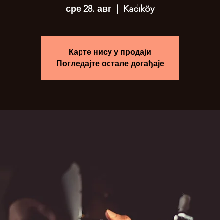
сре 28. авг
  |  
Kadıköy
Карте нису у продаји
Погледајте остале догађаје