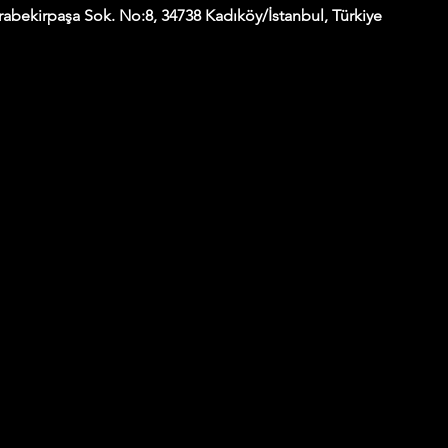
abekirpaşa Sok. No:8, 34738 Kadıköy/İstanbul, Türkiye