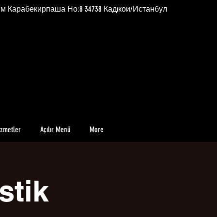
им Карабекирпаша Но:8 34738 Кадıкои/Истанбул
izmetler
Açılır Menü
More
stik