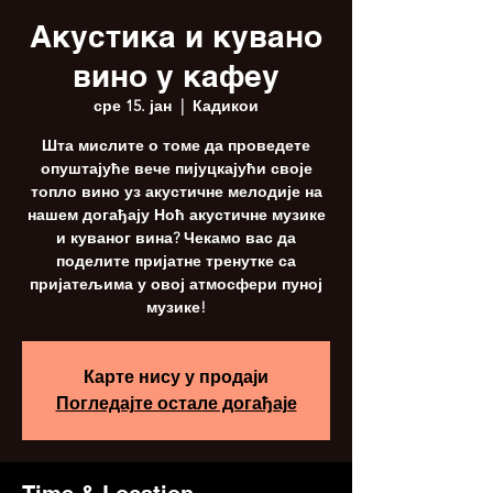
Акустика и кувано
вино у кафеу
сре 15. јан
  |  
Кадикои
Шта мислите о томе да проведете
опуштајуће вече пијуцкајући своје
топло вино уз акустичне мелодије на
нашем догађају Ноћ акустичне музике
и куваног вина? Чекамо вас да
поделите пријатне тренутке са
пријатељима у овој атмосфери пуној
музике!
Карте нису у продаји
Погледајте остале догађаје