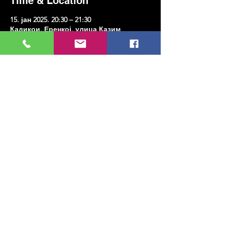
Time & Location
15. јан 2025. 20:30 – 21:30
Кадикои, Еренкој, улица Казим
Карабекирпаша Но:8, 34738 Кадıкои/
Истанбул, Туркиие
Share this event
МУЗИКА, УМЕТНОСТ, ПЛЕС И МНОГО
ЈОШ...
TESLİMAT VE İADE
ПОЛИТИКА ПРИВАТНОСТИ