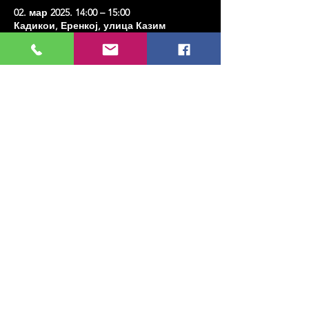
02. мар 2025. 14:00 – 15:00
Кадикои, Еренкој, улица Казим
Карабекирпаша Но:8, 34738 Кадıкои/
Истанбул, Туркиие
Share this event
МУЗИКА, УМЕТНОСТ, ПЛЕС И МНОГО
ЈОШ...
TESLİMAT VE İADE
ПОЛИТИКА ПРИВАТНОСТИ