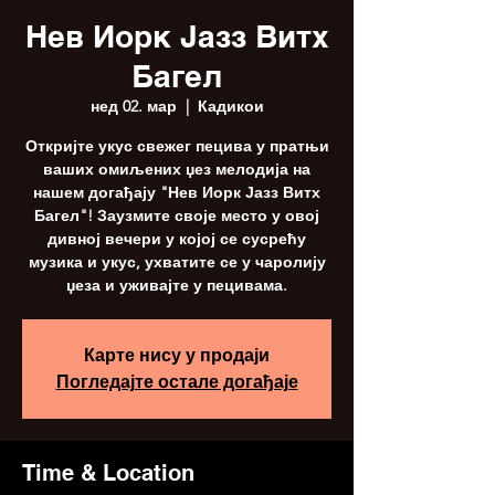
Нев Иорк Јазз Витх
Багел
нед 02. мар
  |  
Кадикои
Откријте укус свежег пецива у пратњи
ваших омиљених џез мелодија на
нашем догађају "Нев Иорк Јазз Витх
Багел"! Заузмите своје место у овој
дивној вечери у којој се сусрећу
музика и укус, ухватите се у чаролију
џеза и уживајте у пецивама.
Карте нису у продаји
Погледајте остале догађаје
Time & Location