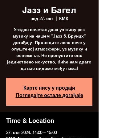
Јазз и Багел
нед 27. окт
  |  
КМК
Угодан почетак дана уз живу џез
музику на нашем "Јазз & Брунцх"
догађају! Проведите лепо вече у
опуштеној атмосфери, уз музику и
освежење. Не пропустите ово
јединствено искуство, биће нам драго
да вас видимо међу нама!
Карте нису у продаји
Погледајте остале догађаје
Time & Location
27. окт 2024. 14:00 – 15:00