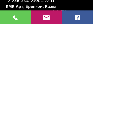
12. сеп 2024. 20:30 – 22:00
КМК Арт, Еренкои, Казıм
Карабекирпаса Ст. Но:8, 34738 Кадıкои/
Истанбул, Туркиие
Share this event
МУЗИКА, УМЕТНОСТ, ПЛЕС И МНОГО
ЈОШ...
TESLİMAT VE İADE
ПОЛИТИКА ПРИВАТНОСТИ