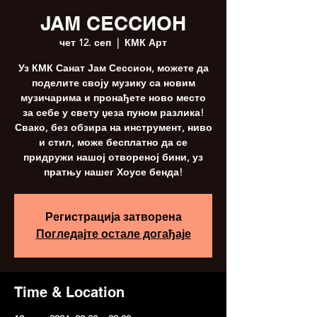
ЈАМ СЕССИОН
чет 12. сеп
  |  
КМК Арт
Уз КМК Санат Јам Сессион, можете да
поделите своју музику са новим
музичарима и пронађете ново место
за себе у свету џеза пуном разлика!
Свако, без обзира на инструмент, ниво
и стил, може бесплатно да се
придружи нашој отвореној бини, уз
пратњу нашег Хоусе бенда!
Регистрација затворена
Погледајте остале догађаје
Time & Location