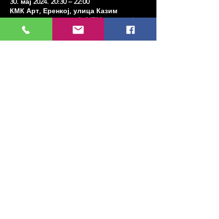
30. мај 2024. 20:30 – 22:00
КМК Арт, Еренкој, улица Казим
Карабекирпаша Но:8, 34738 Кадıкои/
Истанбул, Туркиие
Share this event
МУЗИКА, УМЕТНОСТ, ПЛЕС И МНОГО
ЈОШ...
TESLİMAT VE İADE
ПОЛИТИКА ПРИВАТНОСТИ