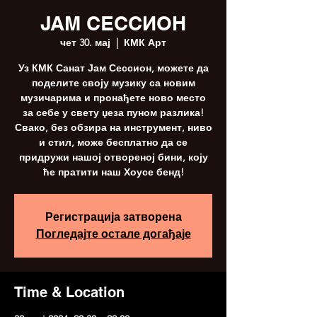
ЈАМ СЕССИОН
чет 30. мај
  |  
КМК Арт
Уз КМК Санат Јам Сессион, можете да
поделите своју музику са новим
музичарима и пронађете ново место
за себе у свету џеза пуном разлика!
Свако, без обзира на инструмент, ниво
и стил, може бесплатно да се
придружи нашој отвореној бини, коју
ће пратити наш Хоусе бенд!
Регистрација затворена
Погледајте остале догађаје
Time & Location