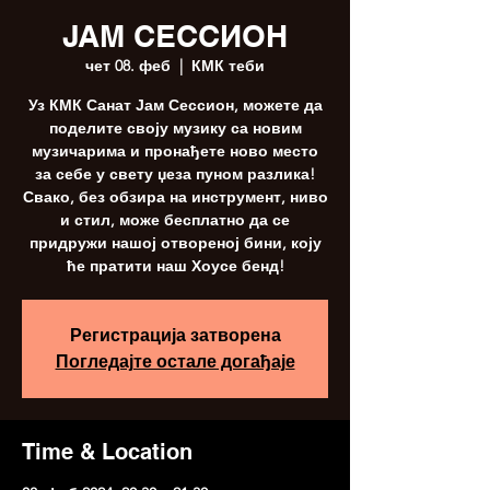
ЈАМ СЕССИОН
чет 08. феб
  |  
КМК теби
Уз КМК Санат Јам Сессион, можете да
поделите своју музику са новим
музичарима и пронађете ново место
за себе у свету џеза пуном разлика!
Свако, без обзира на инструмент, ниво
и стил, може бесплатно да се
придружи нашој отвореној бини, коју
ће пратити наш Хоусе бенд!
Регистрација затворена
Погледајте остале догађаје
Time & Location