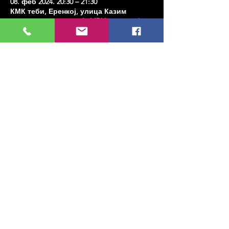
08. феб 2024. 20:30 – 21:30
КМК теби, Еренкој, улица Казим
Карабекирпаша Но:8, 34738 Кадıкои/
Истанбул, Туркиие
Share this event
МУЗИКА, УМЕТНОСТ, ПЛЕС И МНОГО
ЈОШ...
TESLİMAT VE İADE
ПОЛИТИКА ПРИВАТНОСТИ