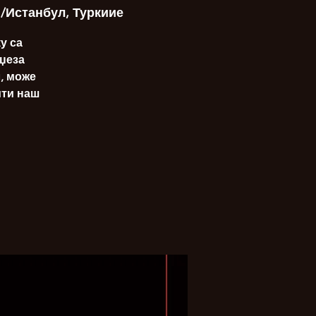
и/Истанбул, Туркиие
у са
 џеза
, може
ити наш