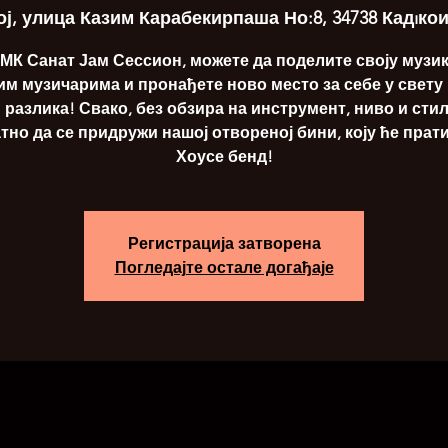
ј, улица Казим Карабекирпаша Но:8, 34738 Кадıко
КМК Санат Јам Сессион, можете да поделите своју музик
м музичарима и пронађете ново место за себе у свету
 разлика! Свако, без обзира на инструмент, ниво и стил
тно да се придружи нашој отвореној бини, коју ће прат
Хоусе бенд!
Регистрација затворена
Погледајте остале догађаје