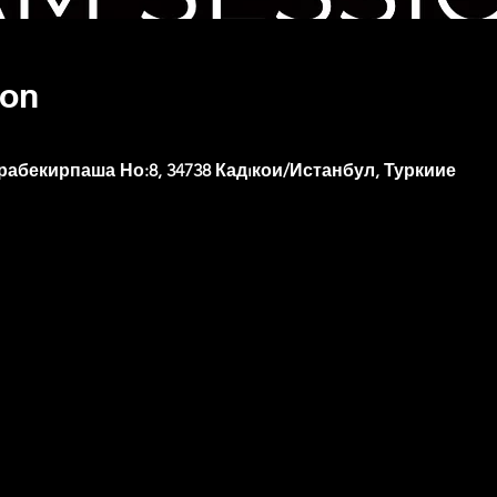
ion
рабекирпаша Но:8, 34738 Кадıкои/Истанбул, Туркиие