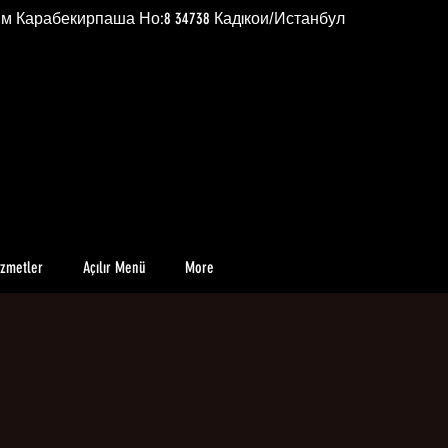
им Карабекирпаша Но:8 34738 Кадıкои/Истанбул
izmetler
Açılır Menü
More