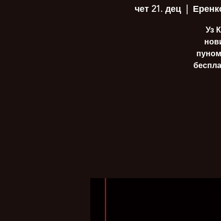
чет 21. дец
  |  
Еренко
Уз 
нови
пуном
беспла